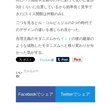
3分くらいに位置しているから効率良く見学で
きた(スイス開館は外観のみ)。
二つを見るとル・コルビュジエの2つの時代で
のデザインの違いを感じられ良かった。
合理主義のモダニズムから
インド
の彼の建築の
ような成熟したモダニズムへと移り変わりが分
かった気がする。
Pocket
読み込み中…
いい
ね:
Facebookでシェア
Twitterでシェア