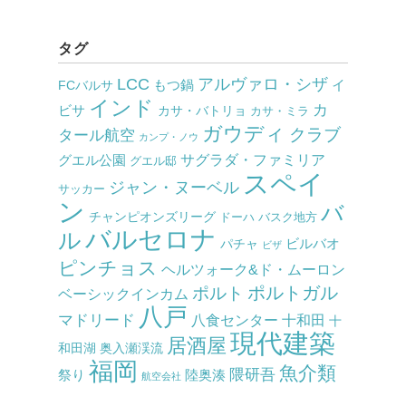
タグ
LCC
アルヴァロ・シザ
もつ鍋
イ
FCバルサ
インド
カ
ビサ
カサ・バトリョ
カサ・ミラ
ガウディ
クラブ
タール航空
カンプ・ノウ
サグラダ・ファミリア
グエル公園
グエル邸
スペイ
ジャン・ヌーベル
サッカー
ン
バ
チャンピオンズリーグ
ドーハ
バスク地方
バルセロナ
ル
ビルバオ
パチャ
ビザ
ピンチョス
ヘルツォーク&ド・ムーロン
ポルト
ポルトガル
ベーシックインカム
八戸
マドリード
八食センター
十和田
十
現代建築
居酒屋
和田湖
奥入瀬渓流
福岡
魚介類
隈研吾
祭り
陸奥湊
航空会社