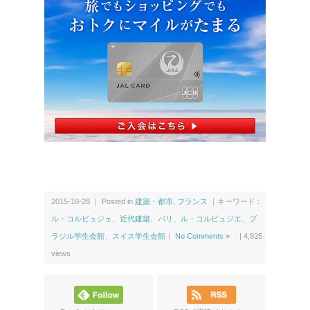
レ
ス
2015-10-28 ｜ Posted in
建築・都市
,
フランス
｜キーワード :
ル・コルビュジェ
、
近代建築
、
パリ
、
ル・コルビュジエ
、
ブ
ラジル学生会館
、
スイス学生会館
｜
No Comments »
|
4,925
views