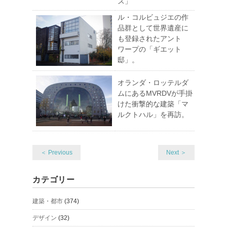
ス」
ル・コルビュジエの作
品群として世界遺産に
も登録されたアント
ワープの「ギエット
邸」。
オランダ・ロッテルダ
ムにあるMVRDVが手掛
けた衝撃的な建築「マ
ルクトハル」を再訪。
＜ Previous
Next ＞
カテゴリー
建築・都市
(374)
デザイン
(32)