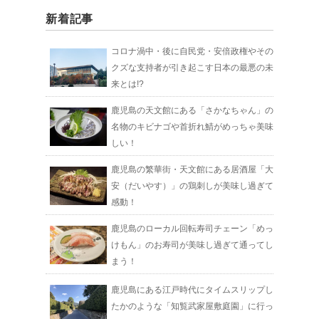
新着記事
コロナ渦中・後に自民党・安倍政権やその
クズな支持者が引き起こす日本の最悪の未
来とは!?
鹿児島の天文館にある「さかなちゃん」の
名物のキビナゴや首折れ鯖がめっちゃ美味
しい！
鹿児島の繁華街・天文館にある居酒屋「大
安（だいやす）」の鶏刺しが美味し過ぎて
感動！
鹿児島のローカル回転寿司チェーン「めっ
けもん」のお寿司が美味し過ぎて通ってし
まう！
鹿児島にある江戸時代にタイムスリップし
たかのような「知覧武家屋敷庭園」に行っ