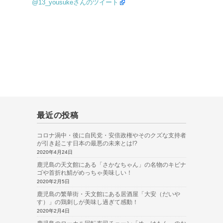
@13_yousukeさんのツイート
最近の投稿
コロナ渦中・後に自民党・安倍政権やそのクズな支持者
が引き起こす日本の最悪の未来とは!?
2020年4月24日
鹿児島の天文館にある「さかなちゃん」の名物のキビナ
ゴや首折れ鯖がめっちゃ美味しい！
2020年2月5日
鹿児島の繁華街・天文館にある居酒屋「大安（だいや
す）」の鶏刺しが美味し過ぎて感動！
2020年2月4日