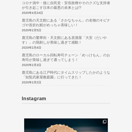
コロナ渦中・後に自民党・安倍政権やそのクズな支持者
が引き起こす日本の最悪の未来とは!?
2020年4月24日
鹿児島の天文館にある「さかなちゃん」の名物のキビナ
ゴや首折れ鯖がめっちゃ美味しい！
2020年2月5日
鹿児島の繁華街・天文館にある居酒屋「大安（だいや
す）」の鶏刺しが美味し過ぎて感動！
2020年2月4日
鹿児島のローカル回転寿司チェーン「めっけもん」のお
寿司が美味し過ぎて通ってしまう！
2020年2月3日
鹿児島にある江戸時代にタイムスリップしたかのような
「知覧武家屋敷庭園」に行ってきた！
2020年2月2日
Instagram