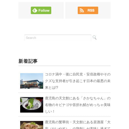
新着記事
コロナ渦中・後に自民党・安倍政権やその
クズな支持者が引き起こす日本の最悪の未
来とは!?
鹿児島の天文館にある「さかなちゃん」の
名物のキビナゴや首折れ鯖がめっちゃ美味
しい！
鹿児島の繁華街・天文館にある居酒屋「大
安（だいやす）」の鶏刺しが美味し過ぎて