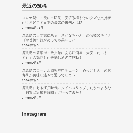
最近の投稿
コロナ渦中・後に自民党・安倍政権やそのクズな支持者
が引き起こす日本の最悪の未来とは!?
2020年4月24日
鹿児島の天文館にある「さかなちゃん」の名物のキビナ
ゴや首折れ鯖がめっちゃ美味しい！
2020年2月5日
鹿児島の繁華街・天文館にある居酒屋「大安（だいや
す）」の鶏刺しが美味し過ぎて感動！
2020年2月4日
鹿児島のローカル回転寿司チェーン「めっけもん」のお
寿司が美味し過ぎて通ってしまう！
2020年2月3日
鹿児島にある江戸時代にタイムスリップしたかのような
「知覧武家屋敷庭園」に行ってきた！
2020年2月2日
Instagram