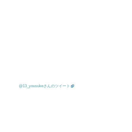
@13_yousukeさんのツイート