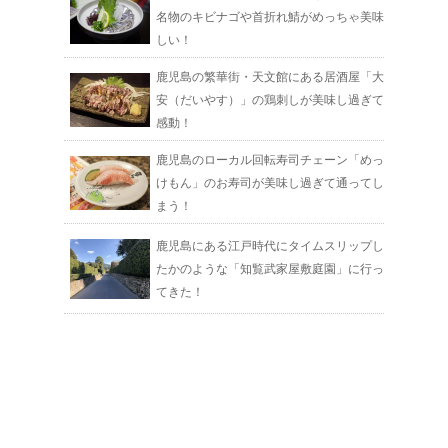
名物のキビナゴや首折れ鯖がめっちゃ美味
しい！
鹿児島の繁華街・天文館にある居酒屋「大
安（だいやす）」の鶏刺しが美味し過ぎて
感動！
鹿児島のローカル回転寿司チェーン「めっ
けもん」のお寿司が美味し過ぎて通ってし
まう！
鹿児島にある江戸時代にタイムスリップし
たかのような「知覧武家屋敷庭園」に行っ
てきた！