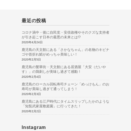
最近の投稿
コロナ渦中・後に自民党・安倍政権やそのクズな支持者
が引き起こす日本の最悪の未来とは!?
2020年4月24日
鹿児島の天文館にある「さかなちゃん」の名物のキビナ
ゴや首折れ鯖がめっちゃ美味しい！
2020年2月5日
鹿児島の繁華街・天文館にある居酒屋「大安（だいや
す）」の鶏刺しが美味し過ぎて感動！
2020年2月4日
鹿児島のローカル回転寿司チェーン「めっけもん」のお
寿司が美味し過ぎて通ってしまう！
2020年2月3日
鹿児島にある江戸時代にタイムスリップしたかのような
「知覧武家屋敷庭園」に行ってきた！
2020年2月2日
Instagram