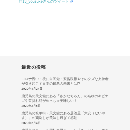
@13_yousukeさんのツイート
最近の投稿
コロナ渦中・後に自民党・安倍政権やそのクズな支持者
が引き起こす日本の最悪の未来とは!?
2020年4月24日
鹿児島の天文館にある「さかなちゃん」の名物のキビナ
ゴや首折れ鯖がめっちゃ美味しい！
2020年2月5日
鹿児島の繁華街・天文館にある居酒屋「大安（だいや
す）」の鶏刺しが美味し過ぎて感動！
2020年2月4日