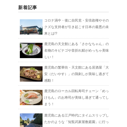
新着記事
コロナ渦中・後に自民党・安倍政権やその
クズな支持者が引き起こす日本の最悪の未
来とは!?
鹿児島の天文館にある「さかなちゃん」の
名物のキビナゴや首折れ鯖がめっちゃ美味
しい！
鹿児島の繁華街・天文館にある居酒屋「大
安（だいやす）」の鶏刺しが美味し過ぎて
感動！
鹿児島のローカル回転寿司チェーン「めっ
けもん」のお寿司が美味し過ぎて通ってし
まう！
鹿児島にある江戸時代にタイムスリップし
たかのような「知覧武家屋敷庭園」に行っ