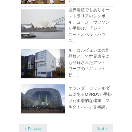
い。
世界遺産でもありオー
ストラリアのシンボ
ル。ヨーン・ウツソン
が手掛けた「シド
ニー・オペラ・ハウ
ス」
ル・コルビュジエの作
品群として世界遺産に
も登録されたアント
ワープの「ギエット
邸」。
オランダ・ロッテルダ
ムにあるMVRDVが手掛
けた衝撃的な建築「マ
ルクトハル」を再訪。
＜ Previous
Next ＞