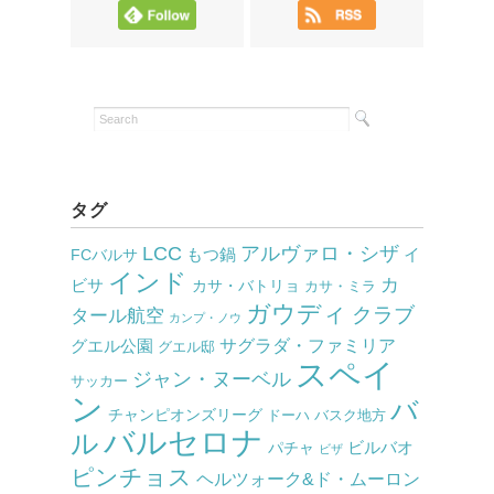
タグ
LCC
アルヴァロ・シザ
もつ鍋
イ
FCバルサ
インド
カ
ビサ
カサ・バトリョ
カサ・ミラ
ガウディ
クラブ
タール航空
カンプ・ノウ
サグラダ・ファミリア
グエル公園
グエル邸
スペイ
ジャン・ヌーベル
サッカー
ン
バ
チャンピオンズリーグ
ドーハ
バスク地方
バルセロナ
ル
ビルバオ
パチャ
ビザ
ピンチョス
ヘルツォーク&ド・ムーロン