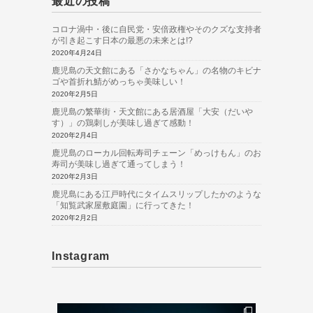
最近の投稿
コロナ渦中・後に自民党・安倍政権やそのクズな支持者
が引き起こす日本の最悪の未来とは!?
2020年4月24日
鹿児島の天文館にある「さかなちゃん」の名物のキビナ
ゴや首折れ鯖がめっちゃ美味しい！
2020年2月5日
鹿児島の繁華街・天文館にある居酒屋「大安（だいや
す）」の鶏刺しが美味し過ぎて感動！
2020年2月4日
鹿児島のローカル回転寿司チェーン「めっけもん」のお
寿司が美味し過ぎて通ってしまう！
2020年2月3日
鹿児島にある江戸時代にタイムスリップしたかのような
「知覧武家屋敷庭園」に行ってきた！
2020年2月2日
Instagram