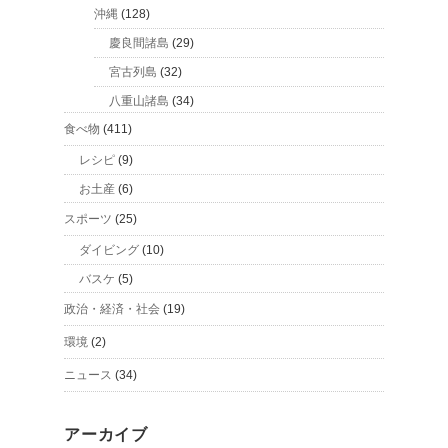
沖縄
(128)
慶良間諸島
(29)
宮古列島
(32)
八重山諸島
(34)
食べ物
(411)
レシピ
(9)
お土産
(6)
スポーツ
(25)
ダイビング
(10)
バスケ
(5)
政治・経済・社会
(19)
環境
(2)
ニュース
(34)
アーカイブ