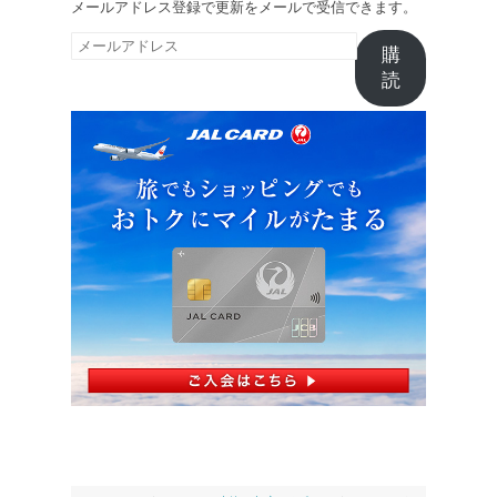
メールアドレス登録で更新をメールで受信できます。
メ
購
ー
読
ル
ア
ド
レ
ス