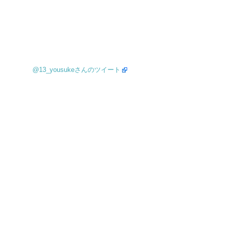
@13_yousukeさんのツイート