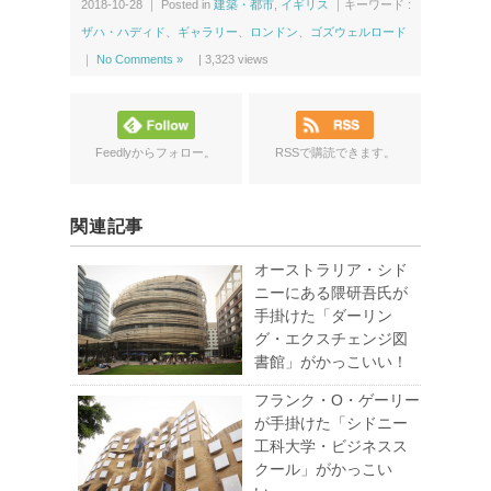
2018-10-28 ｜ Posted in
建築・都市
,
イギリス
｜キーワード :
ザハ・ハディド
、
ギャラリー
、
ロンドン
、
ゴズウェルロード
｜
No Comments »
|
3,323
views
Feedlyからフォロー。
RSSで購読できます。
関連記事
オーストラリア・シド
ニーにある隈研吾氏が
手掛けた「ダーリン
グ・エクスチェンジ図
書館」がかっこいい！
フランク・O・ゲーリー
が手掛けた「シドニー
工科大学・ビジネスス
クール」がかっこい