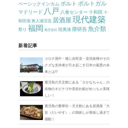
ポルト
ポルトガル
ベーシックインカム
八戸
マドリード
八食センター
十和田
十
現代建築
居酒屋
和田湖
奥入瀬渓流
福岡
魚介類
隈研吾
祭り
陸奥湊
航空会社
新着記事
コロナ渦中・後に自民党・安倍政権やその
クズな支持者が引き起こす日本の最悪の未
来とは!?
鹿児島の天文館にある「さかなちゃん」の
名物のキビナゴや首折れ鯖がめっちゃ美味
しい！
鹿児島の繁華街・天文館にある居酒屋「大
安（だいやす）」の鶏刺しが美味し過ぎて
感動！