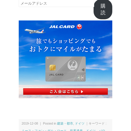
メ
購
ー
読
ル
ア
ド
レ
ス
2019-12-08 ｜ Posted in
建築・都市
,
ドイツ
｜キーワード :
ミース・ファン・デル・ローエ
、
世界遺産
、
ドイツ
、
パウ