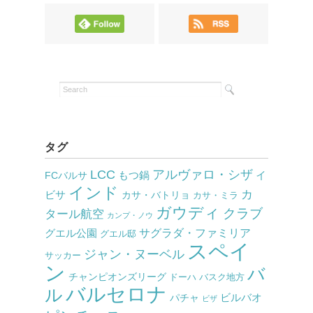
タグ
LCC
アルヴァロ・シザ
もつ鍋
イ
FCバルサ
インド
カ
ビサ
カサ・バトリョ
カサ・ミラ
ガウディ
クラブ
タール航空
カンプ・ノウ
サグラダ・ファミリア
グエル公園
グエル邸
スペイ
ジャン・ヌーベル
サッカー
ン
バ
チャンピオンズリーグ
ドーハ
バスク地方
バルセロナ
ル
ビルバオ
パチャ
ビザ