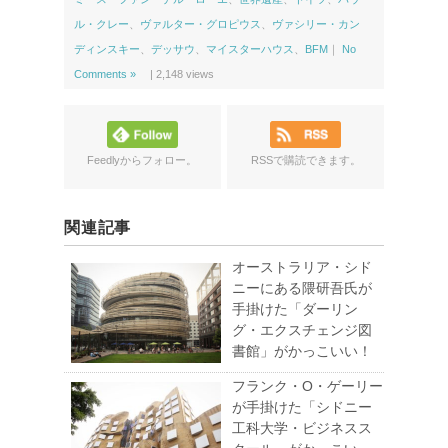
ル・クレー
、
ヴァルター・グロピウス
、
ヴァシリー・カン
ディンスキー
、
デッサウ
、
マイスターハウス
、
BFM
｜
No
Comments »
|
2,148
views
Feedlyからフォロー。
RSSで購読できます。
関連記事
オーストラリア・シド
ニーにある隈研吾氏が
手掛けた「ダーリン
グ・エクスチェンジ図
書館」がかっこいい！
フランク・O・ゲーリー
が手掛けた「シドニー
工科大学・ビジネスス