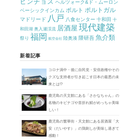
ピンチョス
ヘルツォーク&ド・ムーロン
ポルト
ポルトガル
ベーシックインカム
八戸
マドリード
八食センター
十和田
十
現代建築
居酒屋
和田湖
奥入瀬渓流
福岡
魚介類
隈研吾
祭り
陸奥湊
航空会社
新着記事
コロナ渦中・後に自民党・安倍政権やその
クズな支持者が引き起こす日本の最悪の未
来とは!?
鹿児島の天文館にある「さかなちゃん」の
名物のキビナゴや首折れ鯖がめっちゃ美味
しい！
鹿児島の繁華街・天文館にある居酒屋「大
安（だいやす）」の鶏刺しが美味し過ぎて
感動！