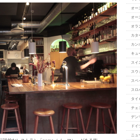
オー
オー
オラ
カタ
カン
キュ
スイ
スウ
スペ
スロ
タイ
チェ
デン
ドイ
ニュ