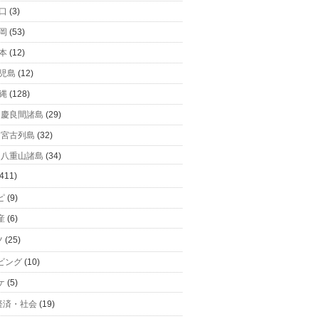
口
(3)
岡
(53)
本
(12)
児島
(12)
縄
(128)
慶良間諸島
(29)
宮古列島
(32)
八重山諸島
(34)
411)
ピ
(9)
産
(6)
ツ
(25)
ビング
(10)
ケ
(5)
経済・社会
(19)