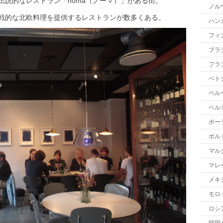
伝説的なレストラン「noma（ノーマ）」がある街。
ノル
戦的な北欧料理を提供するレストランが数多くある。
ハン
フィ
ブラ
フラ
ベト
ペル
ベル
ポー
ポル
マル
マレ
メキ
モロ
ロシ