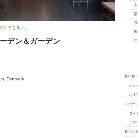
山
福
熊
テリアも良い。
鹿
 – ガーデン＆ガーデン
沖
食べ物
(
vn, Denmark
レシ
お土
スポー
ダイ
バス
政治・