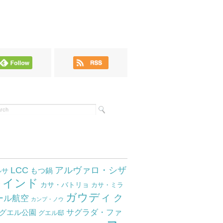
LCC
アルヴァロ・シザ
もつ鍋
ルサ
インド
サ
カサ・バトリョ
カサ・ミラ
ガウディ
ク
ール航空
カンプ・ノウ
サグラダ・ファ
グエル公園
グエル邸