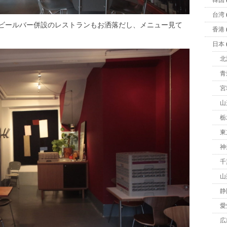
韓国
台湾
ビールバー併設のレストランもお洒落だし、メニュー見て
香港
日本
北
青
宮
山
栃
東
神
千
山
静
愛
広