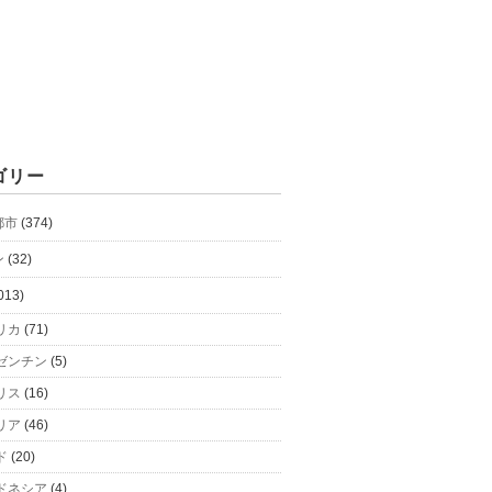
ゴリー
都市
(374)
ン
(32)
013)
リカ
(71)
ゼンチン
(5)
リス
(16)
リア
(46)
ド
(20)
ドネシア
(4)