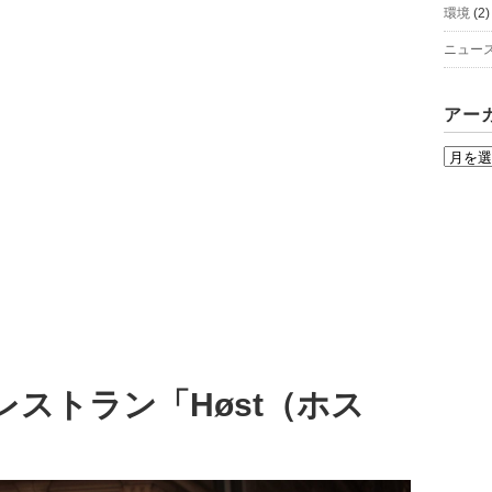
環境
(2)
ニュー
アー
ア
ー
カ
イ
ブ
ストラン「Høst（ホス