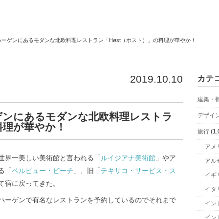
ーゲンにあるモダンな北欧料理レストラン「Høst（ホスト）」の料理が華やか！
2019.10.10
カテ
建築・
ゲンにあるモダンな北欧料理レストラ
デザイ
料理が華やか！
旅行
(1,
アメ
世界一美しい美術館と言われる「
ルイジアナ美術館
」やア
アル
る「
ベルビュー・ビーチ
」、旧「
テキサコ・サービス・ス
イギ
て宿に戻ってきた。
イタ
ハーゲンで有名なレストランを予約しているのでそれまで
イン
イン