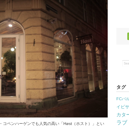
タグ
FCバ
イビ
カタ
ラブ
コペンハーゲンでも人気の高い「Høst（ホスト）」とい