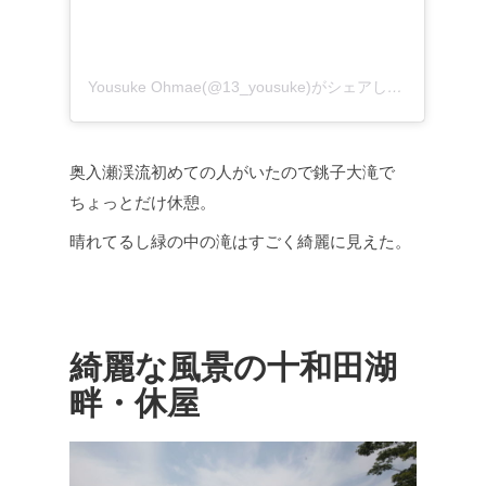
Yousuke Ohmae(@13_yousuke)がシェアした投稿
–
2
奥入瀬渓流初めての人がいたので銚子大滝で
ちょっとだけ休憩。
晴れてるし緑の中の滝はすごく綺麗に見えた。
綺麗な風景の十和田湖
畔・休屋