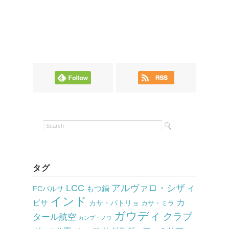
タグ
LCC
アルヴァロ・シザ
もつ鍋
イ
FCバルサ
インド
カ
ビサ
カサ・バトリョ
カサ・ミラ
ガウディ
クラブ
タール航空
カンプ・ノウ