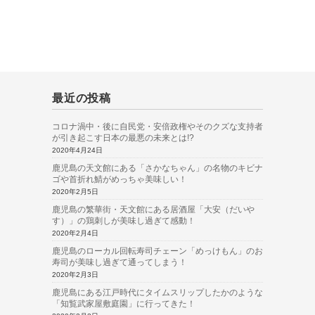
最近の投稿
コロナ渦中・後に自民党・安倍政権やそのクズな支持者
が引き起こす日本の最悪の未来とは!?
2020年4月24日
鹿児島の天文館にある「さかなちゃん」の名物のキビナ
ゴや首折れ鯖がめっちゃ美味しい！
2020年2月5日
鹿児島の繁華街・天文館にある居酒屋「大安（だいや
す）」の鶏刺しが美味し過ぎて感動！
2020年2月4日
鹿児島のローカル回転寿司チェーン「めっけもん」のお
寿司が美味し過ぎて通ってしまう！
2020年2月3日
鹿児島にある江戸時代にタイムスリップしたかのような
「知覧武家屋敷庭園」に行ってきた！