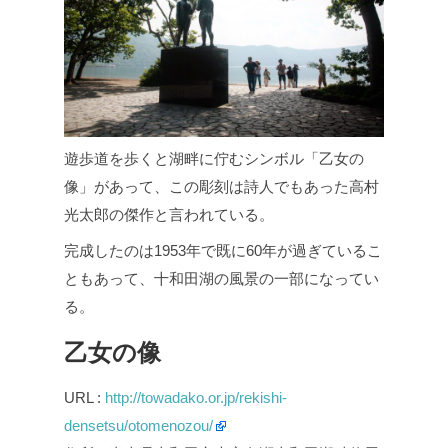
遊歩道を歩くと湖畔に佇むシンボル「乙女の
像」があって、この彫刻は詩人でもあった高村
光太郎の傑作と言われている。
完成したのは1953年で既に60年が過ぎているこ
ともあって、十和田湖の風景の一部になってい
る。
乙女の像
URL :
http://towadako.or.jp/rekishi-
densetsu/otomenozou/