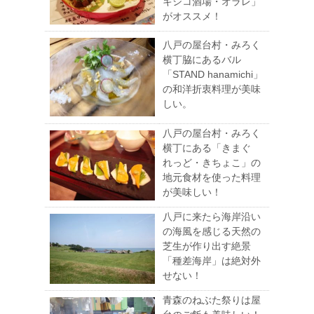
キシコ酒場・オラレ」
がオススメ！
八戸の屋台村・みろく
横丁脇にあるバル
「STAND hanamichi」
の和洋折衷料理が美味
しい。
八戸の屋台村・みろく
横丁にある「きまぐ
れっど・きちょこ」の
地元食材を使った料理
が美味しい！
八戸に来たら海岸沿い
の海風を感じる天然の
芝生が作り出す絶景
「種差海岸」は絶対外
せない！
青森のねぶた祭りは屋