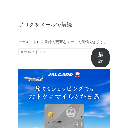
ブログをメールで購読
メールアドレス登録で更新をメールで受信できます。
メ
購
ー
読
ル
ア
ド
レ
ス