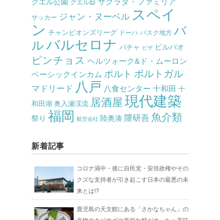
サグラダ・ファミリア
グエル公園
グエル邸
スペイ
ジャン・ヌーベル
サッカー
ン
バ
チャンピオンズリーグ
ドーハ
バスク地方
バルセロナ
ル
ビルバオ
パチャ
ビザ
ピンチョス
ヘルツォーク&ド・ムーロン
ポルト
ポルトガル
ベーシックインカム
八戸
マドリード
八食センター
十和田
十
現代建築
居酒屋
和田湖
奥入瀬渓流
福岡
魚介類
隈研吾
祭り
陸奥湊
航空会社
新着記事
コロナ渦中・後に自民党・安倍政権やその
クズな支持者が引き起こす日本の最悪の未
来とは!?
鹿児島の天文館にある「さかなちゃん」の