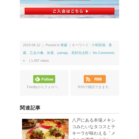
2019-08-12 ｜ Posted in
青森
｜キーワード :
十和田湖
、
青
森
、
乙女の像
、
休屋
、
yamaju
、
高村光太郎
｜
No Comments
»
|
1,497
views
Feedlyからフォロー。
RSSで購読できます。
関連記事
八戸にある本場メキシ
コみたいなタコスとテ
キーラが味わえる「メ