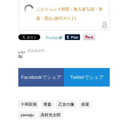
ことりっぷ 十和田・奥入瀬 弘前・青
森・恐山 (旅行ガイド)
Pocket
読み込み中…
いい
ね:
Facebookでシェア
Twitterでシェア
十和田湖
青森
乙女の像
休屋
yamaju
高村光太郎