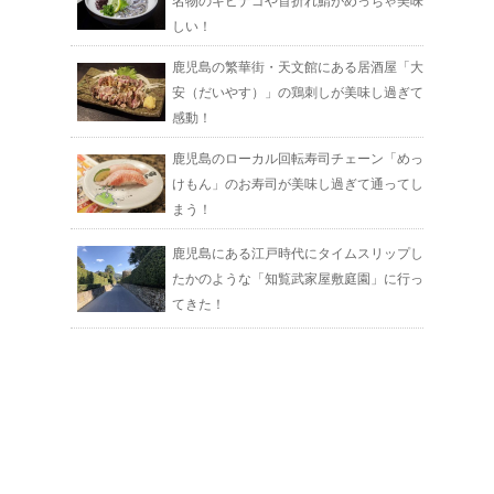
名物のキビナゴや首折れ鯖がめっちゃ美味
しい！
鹿児島の繁華街・天文館にある居酒屋「大
安（だいやす）」の鶏刺しが美味し過ぎて
感動！
鹿児島のローカル回転寿司チェーン「めっ
けもん」のお寿司が美味し過ぎて通ってし
まう！
鹿児島にある江戸時代にタイムスリップし
たかのような「知覧武家屋敷庭園」に行っ
てきた！