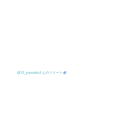
@13_yousukeさんのツイート