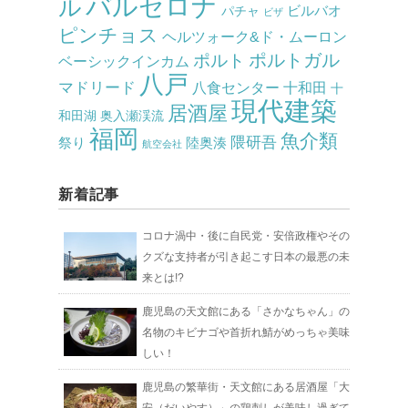
バルセロナ
ル
ビルバオ
パチャ
ビザ
ピンチョス
ヘルツォーク&ド・ムーロン
ポルト
ポルトガル
ベーシックインカム
八戸
マドリード
八食センター
十和田
十
現代建築
居酒屋
和田湖
奥入瀬渓流
福岡
魚介類
隈研吾
祭り
陸奥湊
航空会社
新着記事
コロナ渦中・後に自民党・安倍政権やその
クズな支持者が引き起こす日本の最悪の未
来とは!?
鹿児島の天文館にある「さかなちゃん」の
名物のキビナゴや首折れ鯖がめっちゃ美味
しい！
鹿児島の繁華街・天文館にある居酒屋「大