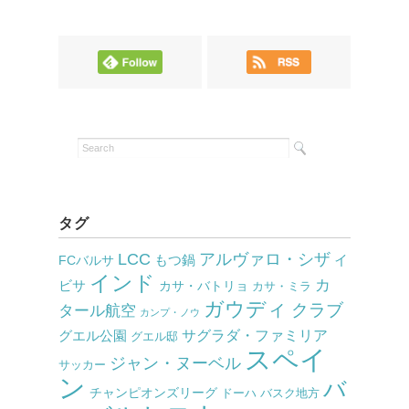
タグ
LCC
アルヴァロ・シザ
もつ鍋
イ
FCバルサ
インド
カ
ビサ
カサ・バトリョ
カサ・ミラ
ガウディ
クラブ
タール航空
カンプ・ノウ
サグラダ・ファミリア
グエル公園
グエル邸
スペイ
ジャン・ヌーベル
サッカー
ン
バ
チャンピオンズリーグ
ドーハ
バスク地方