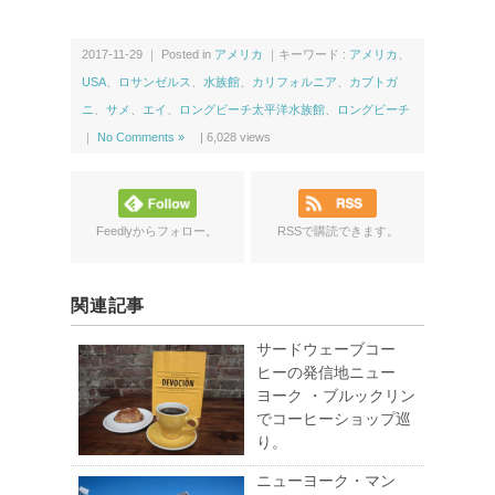
2017-11-29 ｜ Posted in
アメリカ
｜キーワード :
アメリカ
、
USA
、
ロサンゼルス
、
水族館
、
カリフォルニア
、
カブトガ
ニ
、
サメ
、
エイ
、
ロングビーチ太平洋水族館
、
ロングビーチ
｜
No Comments »
|
6,028
views
Feedlyからフォロー。
RSSで購読できます。
関連記事
サードウェーブコー
ヒーの発信地ニュー
ヨーク ・ブルックリン
でコーヒーショップ巡
り。
ニューヨーク・マン