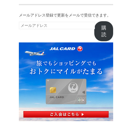
メールアドレス登録で更新をメールで受信できます。
メ
購
ー
読
ル
ア
ド
レ
ス