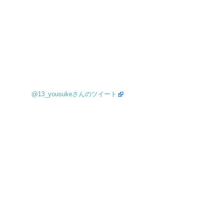
@13_yousukeさんのツイート