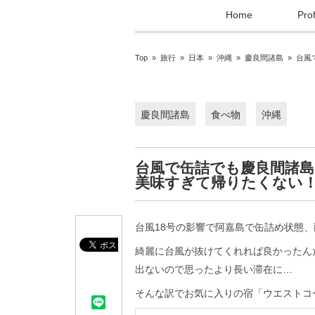
Home
Prof
Top
»
旅行
»
日本
»
沖縄
»
慶良間諸島
»
台風
慶良間諸島
食べ物
沖縄
台風で缶詰でも慶良間諸
美味すぎて帰りたくない
台風18号の影響で阿嘉島で缶詰め状態
綺麗に台風が抜けてくれれば良かったん
出ないので思ったより長い滞在に…
そんな訳でお気に入りの宿「ウエストコ