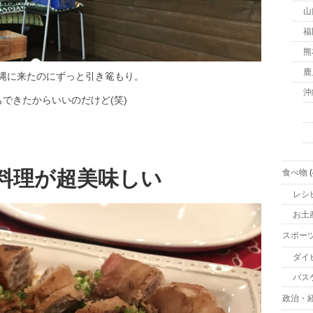
山
福
熊
鹿
縄に来たのにずっと引き篭もり。
沖
できたからいいのだけど(笑)
料理が超美味しい
食べ物
(
レシ
お土
スポー
ダイ
バス
政治・