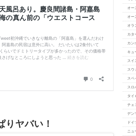
オー
オー
オラ
カタ
カン
キュ
スイ
スウ
スペ
スロ
タイ
チェ
デン
ぱりヤバい！
ドイ
ニュ