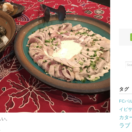
タグ
FCバ
イビ
カタ
しい。
ラブ
。