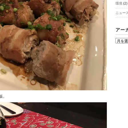
環境
(2)
ニュー
アー
ア
ー
カ
イ
ブ
飯。