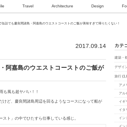
ile
Travel
Architecture
Design
Fo
で缶詰でも慶良間諸島・阿嘉島のウエストコーストのご飯が美味すぎて帰りたくない！
2017.09.14
カテ
建築・
島・阿嘉島のウエストコーストのご飯が
デザイ
！
旅行
(1,
アメ
、雨も風も超ヤバい！！
アル
だけど、慶良間諸島周辺を回るようなコースになって船が
イギ
イタ
ースト」の中でひたすら仕事している感じ。
イン
イン