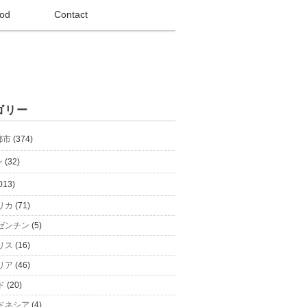
od
Contact
ゴリー
都市
(374)
ン
(32)
013)
リカ
(71)
ゼンチン
(5)
リス
(16)
リア
(46)
ド
(20)
ドネシア
(4)