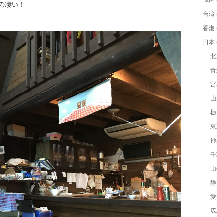
韓国
の凄い！
台湾
香港
日本
北
青
宮
山
栃
東
神
千
山
静
愛
広