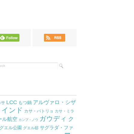
LCC
アルヴァロ・シザ
もつ鍋
ルサ
インド
サ
カサ・バトリョ
カサ・ミラ
ガウディ
ク
ール航空
カンプ・ノウ
サグラダ・ファ
グエル公園
グエル邸