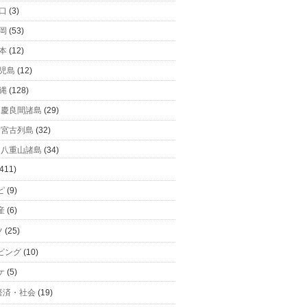
口
(3)
岡
(53)
本
(12)
児島
(12)
縄
(128)
慶良間諸島
(29)
宮古列島
(32)
八重山諸島
(34)
411)
ピ
(9)
産
(6)
ツ
(25)
ビング
(10)
ケ
(5)
経済・社会
(19)