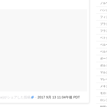
ノル
ハン
フィ
ブラ
フラ
ベト
ペル
ベル
ポー
ポル
マル
マレ
メキ
モロ
usuke)がシェアした投稿
–
2017 9月 13 11:04午後 PDT
ロシ