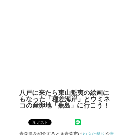
八戸に来たら東山魁夷の絵画に
もなった「種差海岸」とウミネ
コの産卵地「蕪島」に行こう！
青森県を紹介するとき青森市は
ねぶた祭り
や
青