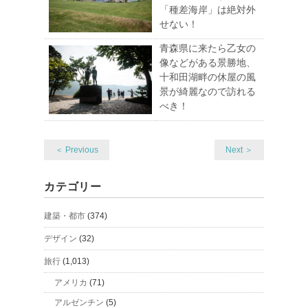
「種差海岸」は絶対外
せない！
青森県に来たら乙女の
像などがある景勝地、
十和田湖畔の休屋の風
景が綺麗なので訪れる
べき！
＜ Previous
Next ＞
カテゴリー
建築・都市
(374)
デザイン
(32)
旅行
(1,013)
アメリカ
(71)
アルゼンチン
(5)