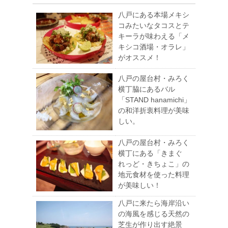
八戸にある本場メキシ
コみたいなタコスとテ
キーラが味わえる「メ
キシコ酒場・オラレ」
がオススメ！
八戸の屋台村・みろく
横丁脇にあるバル
「STAND hanamichi」
の和洋折衷料理が美味
しい。
八戸の屋台村・みろく
横丁にある「きまぐ
れっど・きちょこ」の
地元食材を使った料理
が美味しい！
八戸に来たら海岸沿い
の海風を感じる天然の
芝生が作り出す絶景