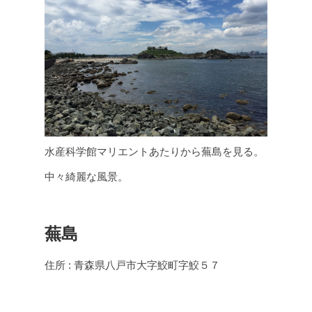
水産科学館マリエントあたりから蕪島を見る。
中々綺麗な風景。
蕪島
住所 : 青森県八戸市大字鮫町字鮫５７