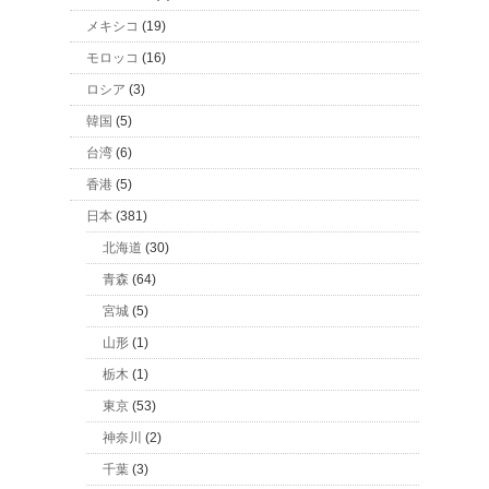
メキシコ
(19)
モロッコ
(16)
ロシア
(3)
韓国
(5)
台湾
(6)
香港
(5)
日本
(381)
北海道
(30)
青森
(64)
宮城
(5)
山形
(1)
栃木
(1)
東京
(53)
神奈川
(2)
千葉
(3)