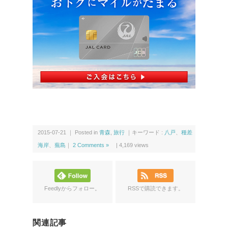
ス
2015-07-21 ｜ Posted in
青森
,
旅行
｜キーワード :
八戸
、
種差
海岸
、
蕪島
｜
2 Comments »
|
4,169
views
Feedlyからフォロー。
RSSで購読できます。
関連記事