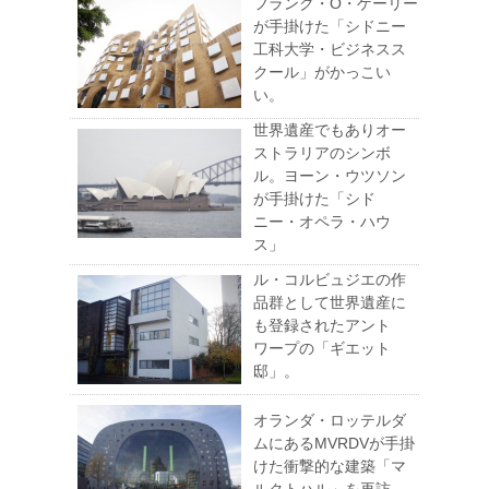
フランク・O・ゲーリー
が手掛けた「シドニー
工科大学・ビジネスス
クール」がかっこい
い。
世界遺産でもありオー
ストラリアのシンボ
ル。ヨーン・ウツソン
が手掛けた「シド
ニー・オペラ・ハウ
ス」
ル・コルビュジエの作
品群として世界遺産に
も登録されたアント
ワープの「ギエット
邸」。
オランダ・ロッテルダ
ムにあるMVRDVが手掛
けた衝撃的な建築「マ