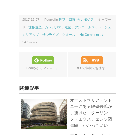
2017-12-07 ｜ Posted in
建築・都市
,
カンボジア
｜キーワー
ド :
世界遺産
、
カンボジア
、
遺跡
、
アンコールワット
、
シェ
ムリアップ
、
サンライズ
、
クメール
｜
No Comments »
|
547
views
Feedlyからフォロー。
RSSで購読できます。
関連記事
オーストラリア・シド
ニーにある隈研吾氏が
手掛けた「ダーリン
グ・エクスチェンジ図
書館」がかっこいい！