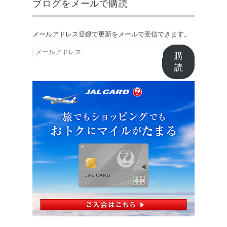
ブログをメールで購読
メールアドレス登録で更新をメールで受信できます。
メ
購
ー
読
ル
ア
ド
レ
ス