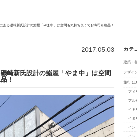
にある磯崎新氏設計の鮨屋「やま中」は空間も気持ち良くてお寿司も絶品！
2017.05.03
カテ
建築・
る磯崎新氏設計の鮨屋「やま中」は空間
デザイ
絶品！
旅行
(1,
アメ
アル
イギ
イタ
イン
イン