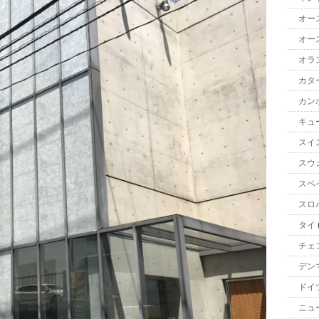
オー
オー
オラ
カタ
カン
キュ
スイ
スウ
スペ
スロ
タイ
チェ
デン
ドイ
ニュ