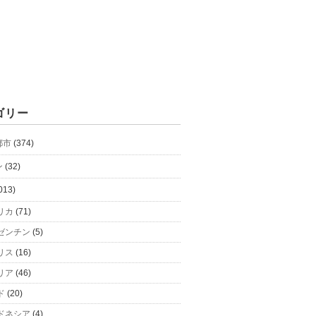
ゴリー
都市
(374)
ン
(32)
013)
リカ
(71)
ゼンチン
(5)
リス
(16)
リア
(46)
ド
(20)
ドネシア
(4)