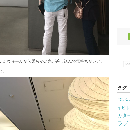
テンウォールから柔らかい光が差し込んで気持ちがいい。
じ。
タグ
FCバ
イビ
カタ
ラブ