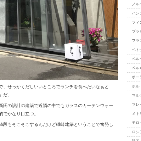
ノル
ハン
フィ
ブラ
フラ
ベト
ペル
ベル
ポー
で、せっかくだしいいところでランチを食べたいなぁと
ポル
」だ。
マル
マレ
新氏の設計の建築で近隣の中でもガラスのカーテンウォー
的でかなり目立つ。
メキ
モロ
値段もそこそこするんだけど磯崎建築ということで奮発し
ロシ