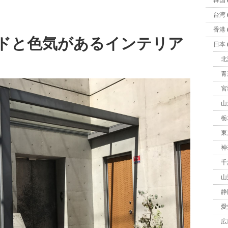
韓国
台湾
香港
ドと色気があるインテリア
日本
北
青
宮
山
栃
東
神
千
山
静
愛
広