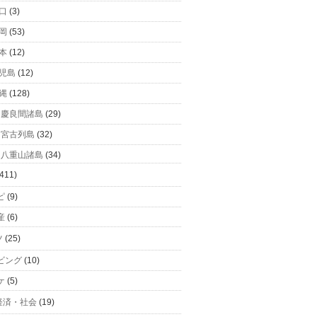
口
(3)
岡
(53)
本
(12)
児島
(12)
縄
(128)
慶良間諸島
(29)
宮古列島
(32)
八重山諸島
(34)
411)
ピ
(9)
産
(6)
ツ
(25)
ビング
(10)
ケ
(5)
経済・社会
(19)