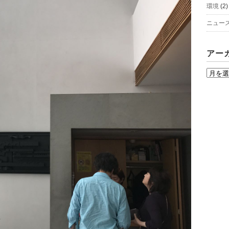
環境
(2)
ニュー
アー
ア
ー
カ
イ
ブ