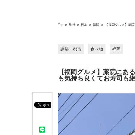
Top
»
旅行
»
日本
»
福岡
»
【福岡グルメ】薬院
建築・都市
食べ物
福岡
【福岡グルメ】薬院にあ
も気持ち良くてお寿司も