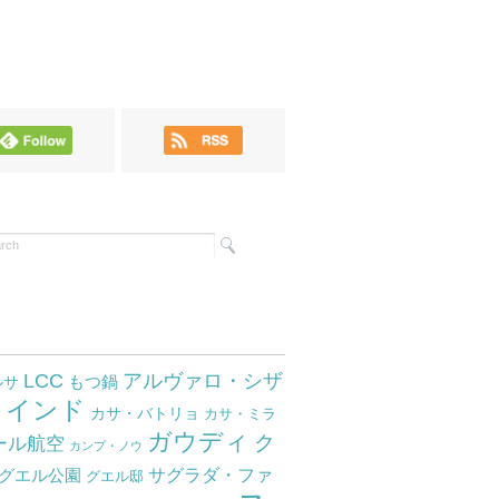
LCC
アルヴァロ・シザ
もつ鍋
ルサ
インド
サ
カサ・バトリョ
カサ・ミラ
ガウディ
ク
ール航空
カンプ・ノウ
サグラダ・ファ
グエル公園
グエル邸