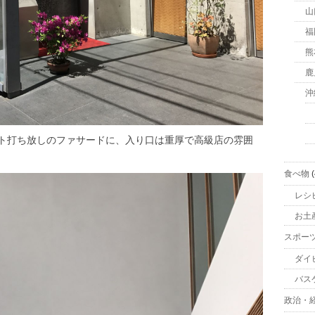
山
福
熊
鹿
沖
ト打ち放しのファサードに、入り口は重厚で高級店の雰囲
食べ物
(
レシ
お土
スポー
ダイ
バス
政治・