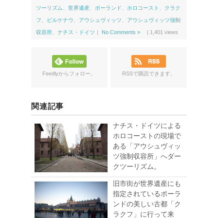
ツーリズム
、
世界遺産
、
ポーランド
、
ホロコースト
、
クラク
フ
、
ビルケナウ
、
アウシュヴィッツ
、
アウシュヴィッツ強制
収容所
、
ナチス・ドイツ
｜
No Comments »
|
1,401
views
Feedlyからフォロー。
RSSで購読できます。
関連記事
ナチス・ドイツによる
ホロコーストの現場で
ある「アウシュヴィッ
ツ強制収容所」へダー
クツーリズム。
旧市街が世界遺産にも
指定されているポーラ
ンドの美しい古都「ク
ラクフ」に行って来