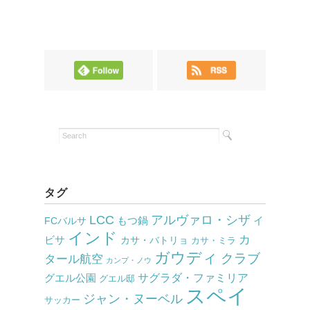
タグ
LCC
アルヴァロ・シザ
もつ鍋
イ
FCバルサ
インド
カ
ビサ
カサ・バトリョ
カサ・ミラ
ガウディ
クラブ
タール航空
カンプ・ノウ
サグラダ・ファミリア
グエル公園
グエル邸
スペイ
ジャン・ヌーベル
サッカー