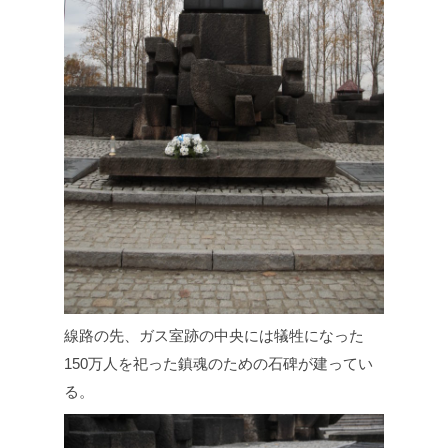
線路の先、ガス室跡の中央には犠牲になった
150万人を祀った鎮魂のための石碑が建ってい
る。