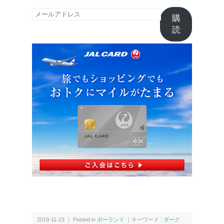
メ
購
ー
読
ル
ア
ド
レ
ス
2019-11-23 ｜ Posted in
ポーランド
｜キーワード :
ダーク