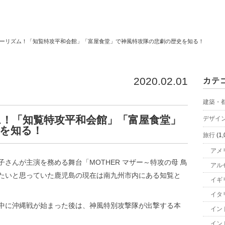
ーリズム！「知覧特攻平和会館」「富屋食堂」で神風特攻隊の悲劇の歴史を知る！
2020.02.01
カテ
建築・
！「知覧特攻平和会館」「富屋食堂」
デザイ
を知る！
旅行
(1,
アメ
さんが主演を務める舞台「MOTHER マザー～特攻の母 鳥
アル
たいと思っていた鹿児島の現在は南九州市内にある知覧と
イギ
イタ
中に沖縄戦が始まった後は、神風特別攻撃隊が出撃する本
イン
イン