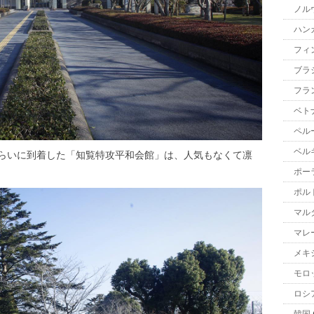
ノル
ハン
フィ
ブラ
フラ
ベト
ペル
ベル
らいに到着した「知覧特攻平和会館」は、人気もなくて凛
ポー
ポル
マル
マレ
メキ
モロ
ロシ