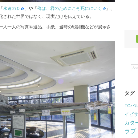
「
永遠の０
」や「
俺は、君のためにこそ死ににいく
」、
化された世界ではなく、現実だけを伝えている。
一人一人の写真や遺品、手紙、当時の戦闘機などが展示さ
タグ
FCバ
イビ
カタ
ラブ