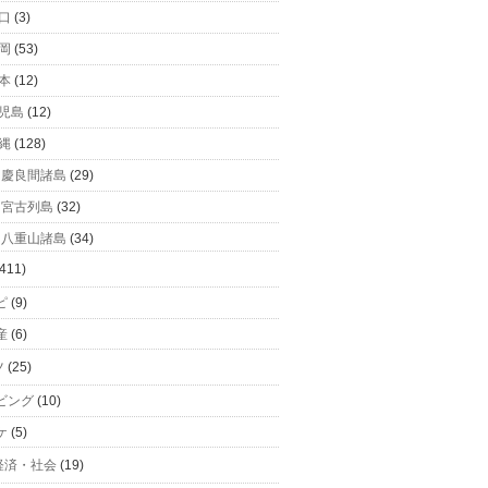
口
(3)
岡
(53)
本
(12)
児島
(12)
縄
(128)
慶良間諸島
(29)
宮古列島
(32)
八重山諸島
(34)
411)
ピ
(9)
産
(6)
ツ
(25)
ビング
(10)
ケ
(5)
経済・社会
(19)