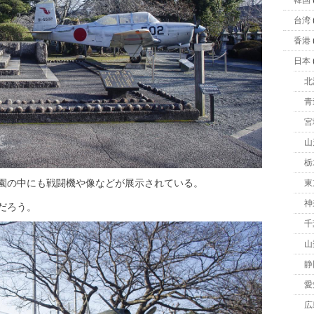
韓国
台湾
香港
日本
北
青
宮
山
栃
園の中にも戦闘機や像などが展示されている。
東
神
だろう。
千
山
静
愛
広