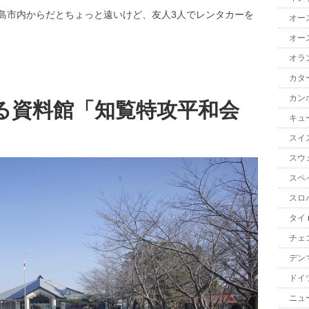
島市内からだとちょっと遠いけど、友人3人でレンタカーを
オー
オー
オラ
カタ
カン
る資料館「知覧特攻平和会
キュ
スイ
スウ
スペ
スロ
タイ
チェ
デン
ドイ
ニュ