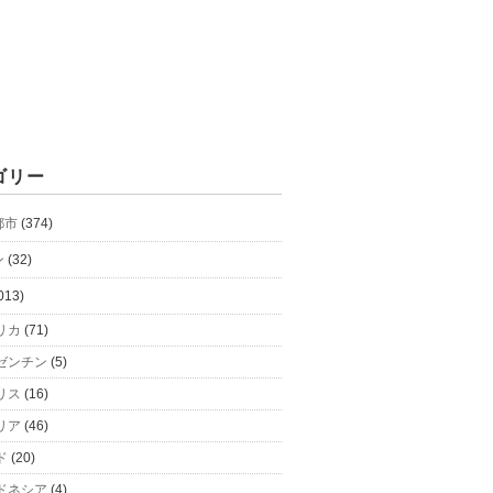
ゴリー
都市
(374)
ン
(32)
013)
リカ
(71)
ゼンチン
(5)
リス
(16)
リア
(46)
ド
(20)
ドネシア
(4)