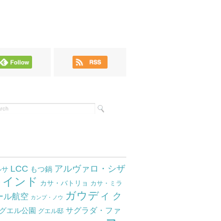
LCC
アルヴァロ・シザ
もつ鍋
ルサ
インド
サ
カサ・バトリョ
カサ・ミラ
ガウディ
ク
ール航空
カンプ・ノウ
サグラダ・ファ
グエル公園
グエル邸