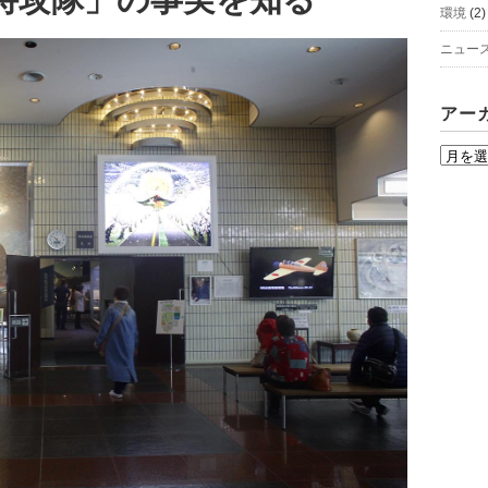
環境
(2)
ニュー
アー
ア
ー
カ
イ
ブ