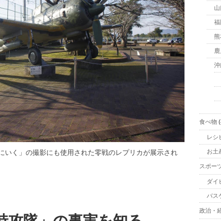
山
福
熊
鹿
沖
食べ物
(
レシ
お土
にいく」の撮影にも使用された零戦のレプリカが展示され
スポー
ダイ
バス
政治・
特攻隊」の事実を知る