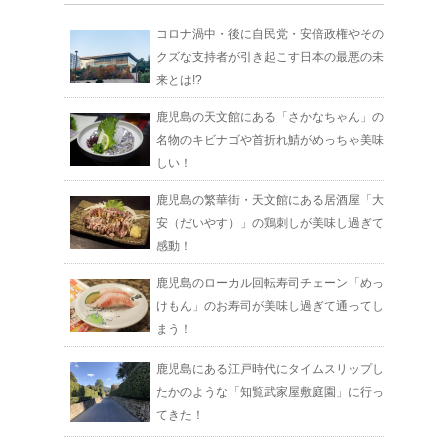
コロナ渦中・後に自民党・安倍政権やその
クズな支持者が引き起こす日本の最悪の未
来とは!?
鹿児島の天文館にある「さかなちゃん」の
名物のキビナゴや首折れ鯖がめっちゃ美味
しい！
鹿児島の繁華街・天文館にある居酒屋「大
安（だいやす）」の鶏刺しが美味し過ぎて
感動！
鹿児島のローカル回転寿司チェーン「めっ
けもん」のお寿司が美味し過ぎて通ってし
まう！
鹿児島にある江戸時代にタイムスリップし
たかのような「知覧武家屋敷庭園」に行っ
てきた！