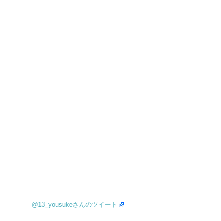
@13_yousukeさんのツイート