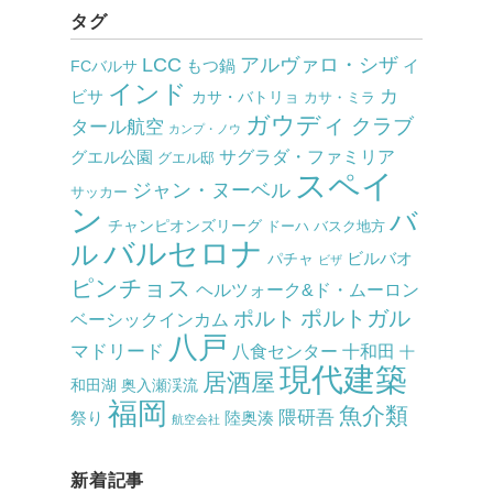
タグ
LCC
アルヴァロ・シザ
もつ鍋
イ
FCバルサ
インド
カ
ビサ
カサ・バトリョ
カサ・ミラ
ガウディ
クラブ
タール航空
カンプ・ノウ
サグラダ・ファミリア
グエル公園
グエル邸
スペイ
ジャン・ヌーベル
サッカー
ン
バ
チャンピオンズリーグ
ドーハ
バスク地方
バルセロナ
ル
ビルバオ
パチャ
ビザ
ピンチョス
ヘルツォーク&ド・ムーロン
ポルト
ポルトガル
ベーシックインカム
八戸
マドリード
八食センター
十和田
十
現代建築
居酒屋
和田湖
奥入瀬渓流
福岡
魚介類
隈研吾
祭り
陸奥湊
航空会社
新着記事