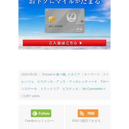
ス
2016-05-01 ｜ Posted in
食べ物
,
イタリア
｜キーワード :
フィ
レンツェ
、
ビステッカ・アッラ・フィオレンティーナ
、
Tボー
ンステーキ
、
トラットリア
、
ビステッカ
｜
No Comments »
|
3,087
views
Feedlyからフォロー。
RSSで購読できます。