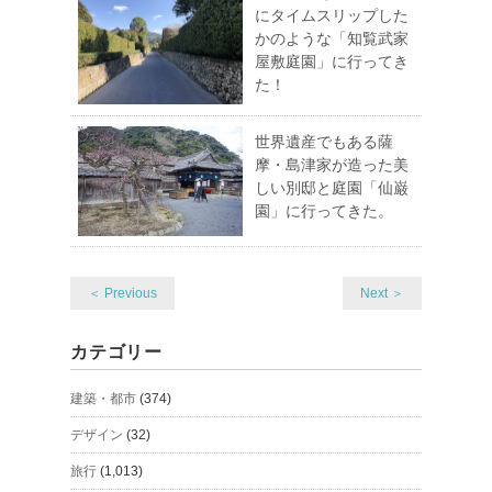
にタイムスリップした
かのような「知覧武家
屋敷庭園」に行ってき
た！
世界遺産でもある薩
摩・島津家が造った美
しい別邸と庭園「仙巌
園」に行ってきた。
＜ Previous
Next ＞
カテゴリー
建築・都市
(374)
デザイン
(32)
旅行
(1,013)