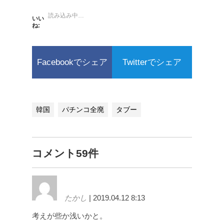
読み込み中…
いい
ね:
Facebookでシェア
Twitterでシェア
韓国
パチンコ全廃
タブー
コメント59件
たかし
| 2019.04.12 8:13
考えが些か浅いかと。