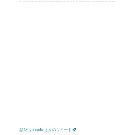
@13_yousukeさんのツイート