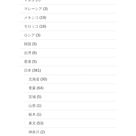
マルタ
(7)
マレーシア
(3)
メキシコ
(19)
モロッコ
(16)
ロシア
(3)
韓国
(5)
台湾
(6)
香港
(5)
日本
(381)
北海道
(30)
青森
(64)
宮城
(5)
山形
(1)
栃木
(1)
東京
(53)
神奈川
(2)