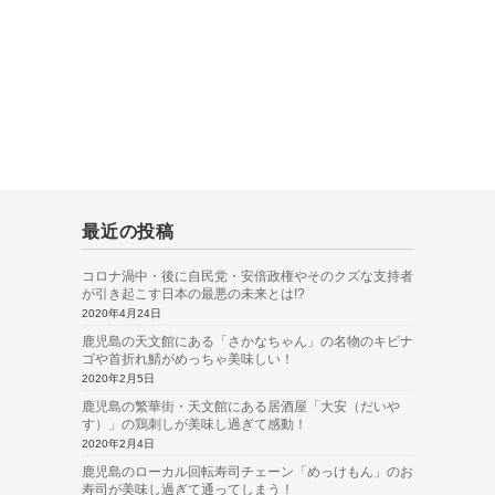
最近の投稿
コロナ渦中・後に自民党・安倍政権やそのクズな支持者
が引き起こす日本の最悪の未来とは!?
2020年4月24日
鹿児島の天文館にある「さかなちゃん」の名物のキビナ
ゴや首折れ鯖がめっちゃ美味しい！
2020年2月5日
鹿児島の繁華街・天文館にある居酒屋「大安（だいや
す）」の鶏刺しが美味し過ぎて感動！
2020年2月4日
鹿児島のローカル回転寿司チェーン「めっけもん」のお
寿司が美味し過ぎて通ってしまう！