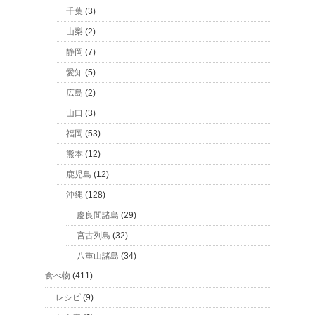
千葉
(3)
山梨
(2)
静岡
(7)
愛知
(5)
広島
(2)
山口
(3)
福岡
(53)
熊本
(12)
鹿児島
(12)
沖縄
(128)
慶良間諸島
(29)
宮古列島
(32)
八重山諸島
(34)
食べ物
(411)
レシピ
(9)