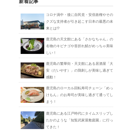
新着記事
コロナ渦中・後に自民党・安倍政権やその
クズな支持者が引き起こす日本の最悪の未
来とは!?
鹿児島の天文館にある「さかなちゃん」の
名物のキビナゴや首折れ鯖がめっちゃ美味
しい！
鹿児島の繁華街・天文館にある居酒屋「大
安（だいやす）」の鶏刺しが美味し過ぎて
感動！
鹿児島のローカル回転寿司チェーン「めっ
けもん」のお寿司が美味し過ぎて通ってし
まう！
鹿児島にある江戸時代にタイムスリップし
たかのような「知覧武家屋敷庭園」に行っ
てきた！