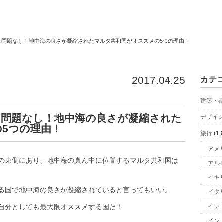
も問題なし！地中海の良さが凝縮されたマルタ共和国がオススメの5つの理由！
2017.04.25
カテ
建築・
も問題なし！地中海の良さが凝縮された
デザイ
5つの理由！
旅行
(1,
アメ
の東側にあり、地中海の真ん中に位置するマルタ共和国は
アル
イギ
る国で地中海の良さが凝縮されていると言ってもいい。
イタ
自分としても最大限オススメする国だ！
イン
イン