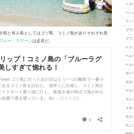
ノル
ハン
フィ
ブラ
タ島と有人島としてはゴゾ島、コミノ島がありそれぞれ美
フラ
ブルー・ラグーン
は必見だ。
ベト
ペル
ベル
ポー
ポル
マル
マレ
メキ
モロ
ロシ