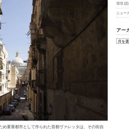
環境
(2)
ニュー
アー
ア
ー
カ
イ
ブ
ため要塞都市として作られた首都ヴァレッタは、その街自