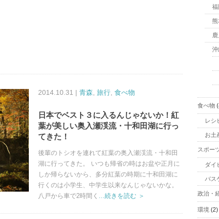
福
熊
鹿
沖
2014.10.31 |
青森
,
旅行
,
食べ物
食べ物
(
日本でベスト３に入るんじゃないか！紅
レシ
葉が美しい奥入瀬渓流・十和田湖に行っ
お土
てきた！
スポー
後輩のトシオを連れて紅葉の奥入瀬渓流・十和田
湖に行ってきた。 いつも帰省の時はお盆や正月に
ダイ
しか帰らないから、多分紅葉の時期に十和田湖に
バス
行くのは小学生、中学生以来なんじゃないかな。
政治・
八戸から車で2時間く
...続きを読む ＞
環境
(2)