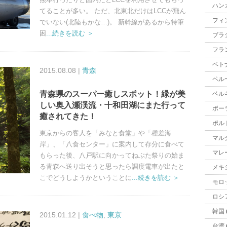
ハン
てることが多い。 ただ、北東北だけはLCCが飛ん
フィ
でいない(北陸もかな…)。 新幹線があるから特筆
困
...続きを読む ＞
ブラ
フラ
ベト
2015.08.08 |
青森
ペル
青森県のスーパー癒しスポット！緑が美
ベル
しい奥入瀬渓流・十和田湖にまた行って
ポー
癒されてきた！
ポル
東京からの客人を「みなと食堂」や「種差海
マル
岸」、「八食センター」に案内して存分に食べて
マレ
もらった後、八戸駅に向かってねぶた祭りの始ま
る青森へ送り出そうと思ったら調度電車が出たと
メキ
こでどうしようかということに
...続きを読む ＞
モロ
ロシ
韓国
2015.01.12 |
食べ物
,
東京
台湾