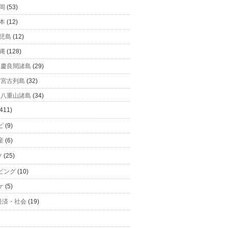
岡
(53)
本
(12)
児島
(12)
縄
(128)
慶良間諸島
(29)
宮古列島
(32)
八重山諸島
(34)
411)
ピ
(9)
産
(6)
ツ
(25)
ビング
(10)
ケ
(5)
経済・社会
(19)