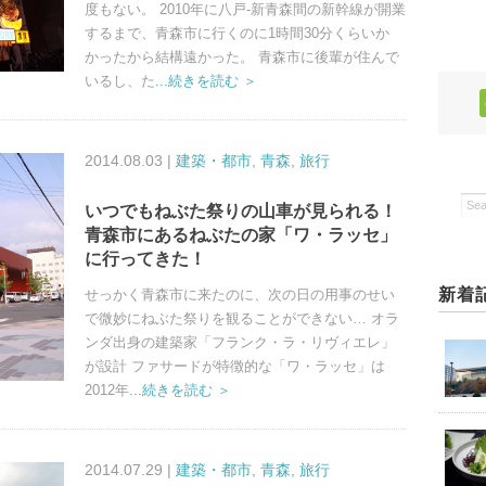
度もない。 2010年に八戸-新青森間の新幹線が開業
するまで、青森市に行くのに1時間30分くらいか
かったから結構遠かった。 青森市に後輩が住んで
いるし、た
...続きを読む ＞
2014.08.03 |
建築・都市
,
青森
,
旅行
いつでもねぶた祭りの山車が見られる！
青森市にあるねぶたの家「ワ・ラッセ」
に行ってきた！
新着
せっかく青森市に来たのに、次の日の用事のせい
で微妙にねぶた祭りを観ることができない… オラ
ンダ出身の建築家「フランク・ラ・リヴィエレ」
が設計 ファサードが特徴的な「ワ・ラッセ」は
2012年
...続きを読む ＞
2014.07.29 |
建築・都市
,
青森
,
旅行