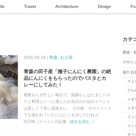
ile
Travel
Architecture
Design
Fo
カテ
建築・
2016.09.18 |
青森
,
お土産
デザイ
青森の田子産「種子にんにく農園」の絶
旅行
(1,
品にんにくをもらったのでパスタとカ
アメ
レーにしてみた！
アル
相変わらず忙しい毎日で、気晴らしはたまにバス
イギ
ケと料理といった感じだが先日の八仙のイベント
は楽しくて良い息抜きに。 その後、そのイベント
イタ
でも使われていたにんにくを少しだけれど、
イン
DJ708（スペインの記事
...続きを読む ＞
イン
オー