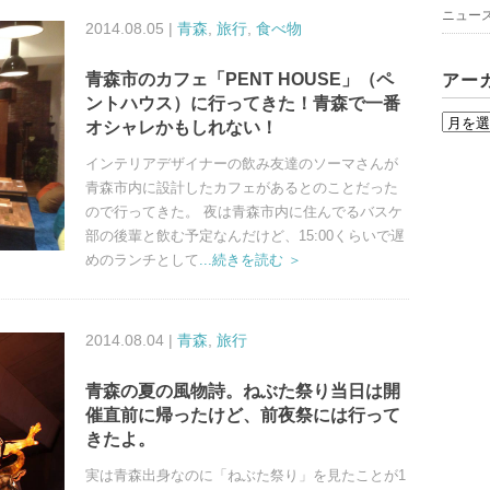
ニュー
2014.08.05 |
青森
,
旅行
,
食べ物
青森市のカフェ「PENT HOUSE」（ペ
アー
ントハウス）に行ってきた！青森で一番
ア
オシャレかもしれない！
ー
インテリアデザイナーの飲み友達のソーマさんが
カ
青森市内に設計したカフェがあるとのことだった
イ
ので行ってきた。 夜は青森市内に住んでるバスケ
ブ
部の後輩と飲む予定なんだけど、15:00くらいで遅
めのランチとして
...続きを読む ＞
2014.08.04 |
青森
,
旅行
青森の夏の風物詩。ねぶた祭り当日は開
催直前に帰ったけど、前夜祭には行って
きたよ。
実は青森出身なのに「ねぶた祭り」を見たことが1