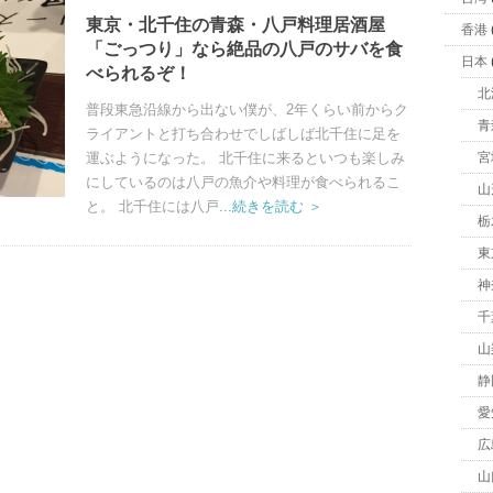
東京・北千住の青森・八戸料理居酒屋
香港
「ごっつり」なら絶品の八戸のサバを食
日本
べられるぞ！
北
普段東急沿線から出ない僕が、2年くらい前からク
青
ライアントと打ち合わせでしばしば北千住に足を
運ぶようになった。 北千住に来るといつも楽しみ
宮
にしているのは八戸の魚介や料理が食べられるこ
山
と。 北千住には八戸
...続きを読む ＞
栃
東
神
千
山
静
愛
広
山