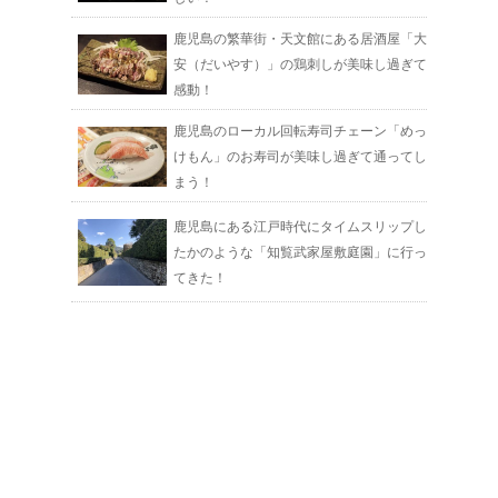
鹿児島の繁華街・天文館にある居酒屋「大
安（だいやす）」の鶏刺しが美味し過ぎて
感動！
鹿児島のローカル回転寿司チェーン「めっ
けもん」のお寿司が美味し過ぎて通ってし
まう！
鹿児島にある江戸時代にタイムスリップし
たかのような「知覧武家屋敷庭園」に行っ
てきた！