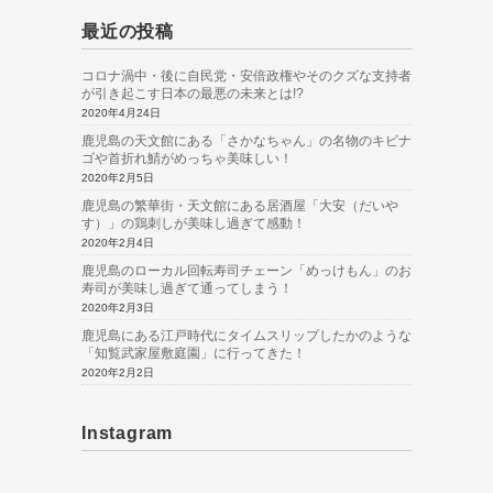
最近の投稿
コロナ渦中・後に自民党・安倍政権やそのクズな支持者
が引き起こす日本の最悪の未来とは!?
2020年4月24日
鹿児島の天文館にある「さかなちゃん」の名物のキビナ
ゴや首折れ鯖がめっちゃ美味しい！
2020年2月5日
鹿児島の繁華街・天文館にある居酒屋「大安（だいや
す）」の鶏刺しが美味し過ぎて感動！
2020年2月4日
鹿児島のローカル回転寿司チェーン「めっけもん」のお
寿司が美味し過ぎて通ってしまう！
2020年2月3日
鹿児島にある江戸時代にタイムスリップしたかのような
「知覧武家屋敷庭園」に行ってきた！
2020年2月2日
Instagram