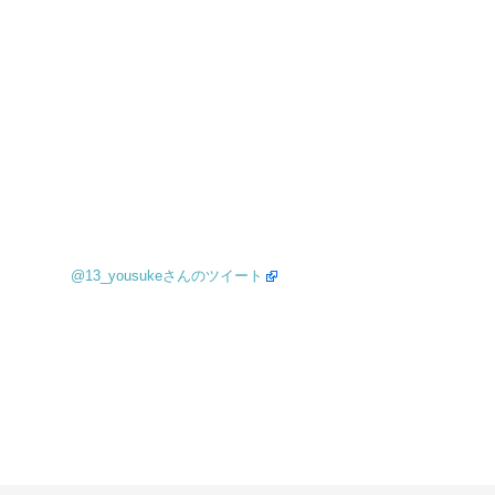
@13_yousukeさんのツイート