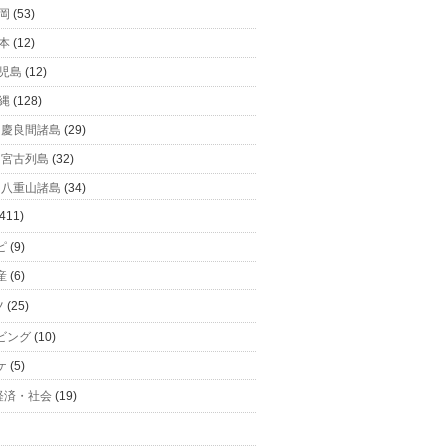
岡
(53)
本
(12)
児島
(12)
縄
(128)
慶良間諸島
(29)
宮古列島
(32)
八重山諸島
(34)
411)
ピ
(9)
産
(6)
ツ
(25)
ビング
(10)
ケ
(5)
経済・社会
(19)