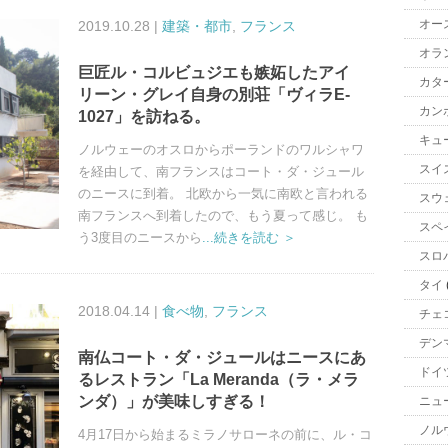
オー
2019.10.28 |
建築・都市
,
フランス
オラ
巨匠ル・コルビュジエも嫉妬したアイ
カタ
リーン・グレイ自身の別荘「ヴィラE-
カン
1027」を訪ねる。
キュ
ノルウェーのオスロからポーランドのワルシャワ
スイ
を経由して、南フランスはコート・ダ・ジュール
のニースに到着。 北欧から一気に南欧と言われる
スウ
南フランスへ到着したので、もう夏って感じ。 も
スペ
う3度目のニースから
...続きを読む ＞
スロ
タイ
2018.04.14 |
食べ物
,
フランス
チェ
デン
南仏コート・ダ・ジュールはニースにあ
ドイ
るレストラン「La Meranda（ラ・メラ
ンダ）」が美味しすぎる！
ニュ
ノル
4月17日から始まるミラノサローネの前に、ル・コ