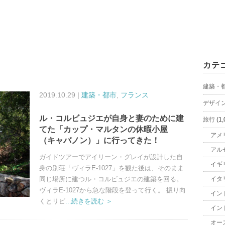
カテ
建築・
2019.10.29 |
建築・都市
,
フランス
デザイ
ル・コルビュジエが自身と妻のために建
旅行
(1,
てた「カップ・マルタンの休暇小屋
アメ
（キャバノン）」に行ってきた！
アル
ガイドツアーでアイリーン・グレイが設計した自
イギ
身の別荘「ヴィラE-1027」を観た後は、そのまま
同じ場所に建つル・コルビュジエの建築を回る。
イタ
ヴィラE-1027から急な階段を登って行く。 振り向
イン
くとリビ
...続きを読む ＞
イン
オー