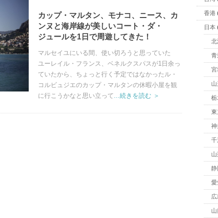
香港
カップ・マルタン、モナコ、ニース、カ
ンヌと海岸線が美しいコート・ダ・
日本
ジュールを1日で周遊してきた！
北
マルセイユにいる間、使い切ろうと思っていた
青
ユーレイル・フランス、ベネルクスパスが1日余っ
宮
ていたから、ちょっと行く予定ではなかったル・
山
コルビュジエのカップ・マルタンの休暇小屋を観
に行こうかなと思い立って
...続きを読む ＞
栃
東
神
千
山
静
愛
広
山