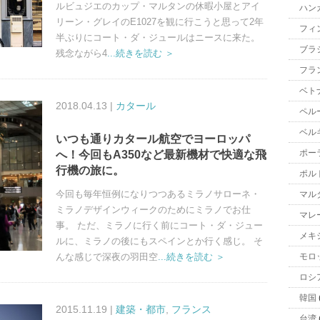
ルビュジエのカップ・マルタンの休暇小屋とアイ
ハン
リーン・グレイのE1027を観に行こうと思って2年
フィ
半ぶりにコート・ダ・ジュールはニースに来た。
ブラ
残念ながら4
...続きを読む ＞
フラ
ベト
2018.04.13 |
カタール
ペル
ベル
いつも通りカタール航空でヨーロッパ
ポー
へ！今回もA350など最新機材で快適な飛
行機の旅に。
ポル
今回も毎年恒例になりつつあるミラノサローネ・
マル
ミラノデザインウィークのためにミラノでお仕
マレ
事。 ただ、ミラノに行く前にコート・ダ・ジュー
メキ
ルに、ミラノの後にもスペインとか行く感じ。 そ
んな感じで深夜の羽田空
...続きを読む ＞
モロ
ロシ
韓国
2015.11.19 |
建築・都市
,
フランス
台湾