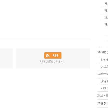
福
熊
鹿
沖
食べ物
(
レシ
RSSで購読できます。
お土
スポー
ダイ
バス
政治・
環境
(2)