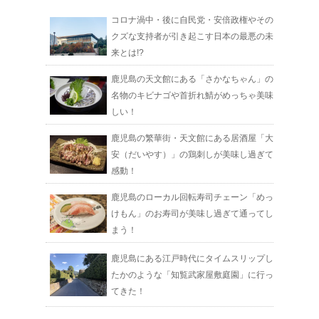
コロナ渦中・後に自民党・安倍政権やその
クズな支持者が引き起こす日本の最悪の未
来とは!?
鹿児島の天文館にある「さかなちゃん」の
名物のキビナゴや首折れ鯖がめっちゃ美味
しい！
鹿児島の繁華街・天文館にある居酒屋「大
安（だいやす）」の鶏刺しが美味し過ぎて
感動！
鹿児島のローカル回転寿司チェーン「めっ
けもん」のお寿司が美味し過ぎて通ってし
まう！
鹿児島にある江戸時代にタイムスリップし
たかのような「知覧武家屋敷庭園」に行っ
てきた！