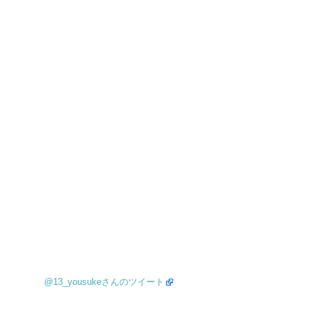
@13_yousukeさんのツイート