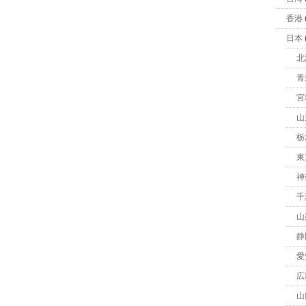
香港
日本
北
青
宮
山
栃
東
神
千
山
静
愛
広
山