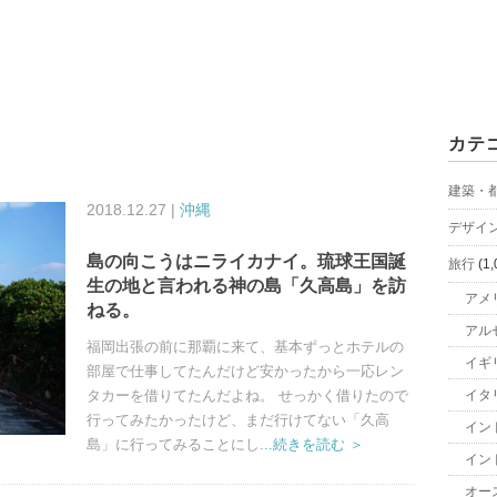
カテ
建築・
2018.12.27 |
沖縄
デザイ
島の向こうはニライカナイ。琉球王国誕
旅行
(1,
生の地と言われる神の島「久高島」を訪
アメ
ねる。
アル
福岡出張の前に那覇に来て、基本ずっとホテルの
イギ
部屋で仕事してたんだけど安かったから一応レン
タカーを借りてたんだよね。 せっかく借りたので
イタ
行ってみたかったけど、まだ行けてない「久高
イン
島」に行ってみることにし
...続きを読む ＞
イン
オー