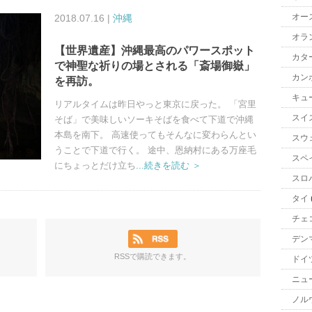
オー
2018.07.16 |
沖縄
オラ
【世界遺産】沖縄最高のパワースポット
カタ
で神聖な祈りの場とされる「斎場御嶽」
カン
を再訪。
キュ
リアルタイムは昨日やっと東京に戻った。 「宮里
スイ
そば」で美味しいソーキそばを食べて下道で沖縄
本島を南下。 高速使ってもそんなに変わらんとい
スウ
うことで下道で行く。 途中、恩納村にある万座毛
スペ
にちょっとだけ立ち
...続きを読む ＞
スロ
タイ
チェ
デン
RSSで購読できます。
ドイ
ニュ
ノル