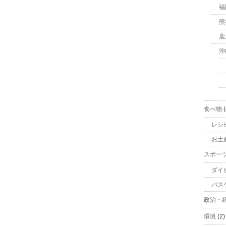
福
熊
鹿
沖
食べ物
(
レシ
お土
スポー
ダイ
バス
政治・
環境
(2)