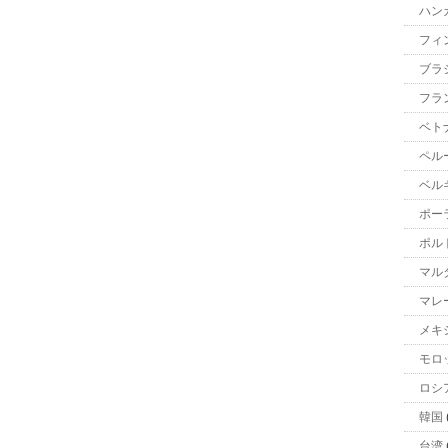
ハン
フィ
ブラ
フラ
ベト
ペル
ベル
ポー
ポル
マル
マレ
メキ
モロ
ロシ
韓国
台湾