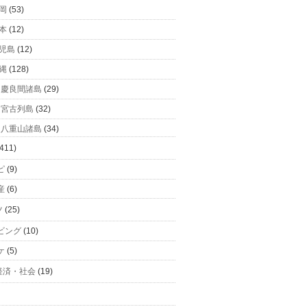
岡
(53)
本
(12)
児島
(12)
縄
(128)
慶良間諸島
(29)
宮古列島
(32)
八重山諸島
(34)
411)
ピ
(9)
産
(6)
ツ
(25)
ビング
(10)
ケ
(5)
経済・社会
(19)