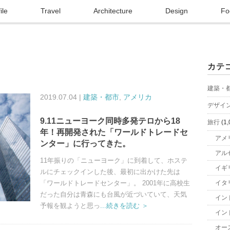
ile
Travel
Architecture
Design
Fo
カテ
建築・
2019.07.04 |
建築・都市
,
アメリカ
デザイ
9.11ニューヨーク同時多発テロから18
旅行
(1,
年！再開発された「ワールドトレードセ
アメ
ンター」に行ってきた。
アル
11年振りの「ニューヨーク」に到着して、ホステ
イギ
ルにチェックインした後、最初に出かけた先は
「ワールドトレードセンター」。 2001年に高校生
イタ
だった自分は青森にも台風が近づいていて、天気
イン
予報を観ようと思っ
...続きを読む ＞
イン
オー