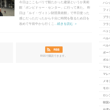
今日はここもパリで観たかった建築というか美術
ハン
館「ポンピドゥー・センター」に行って来た。 昨
フィ
日は「ルイ・ヴィトン財団美術館」で半日使った
ブラ
感じだっただったから十分に時間を取るため日を
改めて午前中から行くこ
...続きを読む ＞
フラ
ベト
ペル
ベル
ポー
RSSで購読できます。
ポル
マル
マレ
メキ
モロ
ロシ
韓国
台湾