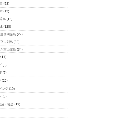
岡
(53)
本
(12)
児島
(12)
縄
(128)
慶良間諸島
(29)
宮古列島
(32)
八重山諸島
(34)
411)
ピ
(9)
産
(6)
ツ
(25)
ビング
(10)
ケ
(5)
経済・社会
(19)