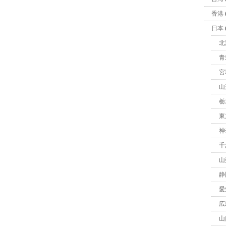
香港
日本
北
青
宮
山
栃
東
神
千
山
静
愛
広
山