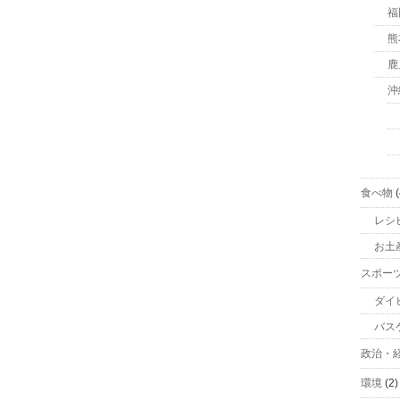
福
熊
鹿
沖
食べ物
(
レシ
お土
スポー
ダイ
バス
政治・
環境
(2)