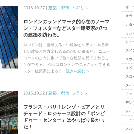
オー
2018.10.27 |
建築・都市
,
イギリス
オラ
ロンドンのランドマーク的存在のノーマ
カタ
ン・フォスターなどスター建築家の7つ
カン
の建築を訪ねる。
キュ
ロンドンは、情緒ある古い建物とシティにある新
スイ
しい建築と両方楽しめるのがいい都市だ。 ニュー
ヨークのように歩いて色々な建築を見てまわるこ
スウ
とができる。 今回はロンドンで見ることができる
スペ
スター建築家によるラ
...続きを読む ＞
スロ
タイ
2015.10.22 |
建築・都市
,
フランス
チェ
デン
フランス・パリ！レンゾ・ピアノとリ
ドイ
チャード・ロジャース設計の「ポンピ
ドゥー・センター」はやっぱり良かっ
ニュ
た！
ノル