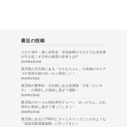
最近の投稿
コロナ渦中・後に自民党・安倍政権やそのクズな支持者
が引き起こす日本の最悪の未来とは!?
2020年4月24日
鹿児島の天文館にある「さかなちゃん」の名物のキビナ
ゴや首折れ鯖がめっちゃ美味しい！
2020年2月5日
鹿児島の繁華街・天文館にある居酒屋「大安（だいや
す）」の鶏刺しが美味し過ぎて感動！
2020年2月4日
鹿児島のローカル回転寿司チェーン「めっけもん」のお
寿司が美味し過ぎて通ってしまう！
2020年2月3日
鹿児島にある江戸時代にタイムスリップしたかのような
「知覧武家屋敷庭園」に行ってきた！