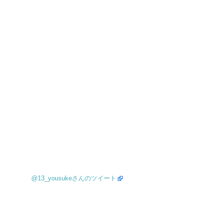
@13_yousukeさんのツイート