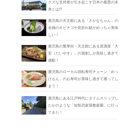
クズな支持者が引き起こす日本の最悪の未
来とは!?
鹿児島の天文館にある「さかなちゃん」の
名物のキビナゴや首折れ鯖がめっちゃ美味
しい！
鹿児島の繁華街・天文館にある居酒屋「大
安（だいやす）」の鶏刺しが美味し過ぎて
感動！
鹿児島のローカル回転寿司チェーン「めっ
けもん」のお寿司が美味し過ぎて通ってし
まう！
鹿児島にある江戸時代にタイムスリップし
たかのような「知覧武家屋敷庭園」に行っ
てきた！