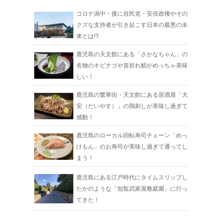
コロナ渦中・後に自民党・安倍政権やその
クズな支持者が引き起こす日本の最悪の未
来とは!?
鹿児島の天文館にある「さかなちゃん」の
名物のキビナゴや首折れ鯖がめっちゃ美味
しい！
鹿児島の繁華街・天文館にある居酒屋「大
安（だいやす）」の鶏刺しが美味し過ぎて
感動！
鹿児島のローカル回転寿司チェーン「めっ
けもん」のお寿司が美味し過ぎて通ってし
まう！
鹿児島にある江戸時代にタイムスリップし
たかのような「知覧武家屋敷庭園」に行っ
てきた！