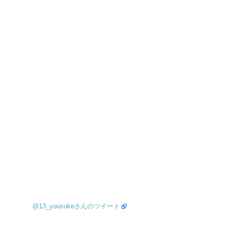
@13_yousukeさんのツイート