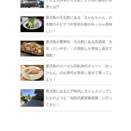
クズな支持者が引き起こす日本の最悪の未
来とは!?
鹿児島の天文館にある「さかなちゃん」の
名物のキビナゴや首折れ鯖がめっちゃ美味
しい！
鹿児島の繁華街・天文館にある居酒屋「大
安（だいやす）」の鶏刺しが美味し過ぎて
感動！
鹿児島のローカル回転寿司チェーン「めっ
けもん」のお寿司が美味し過ぎて通ってし
まう！
鹿児島にある江戸時代にタイムスリップし
たかのような「知覧武家屋敷庭園」に行っ
てきた！