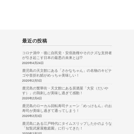
最近の投稿
コロナ渦中・後に自民党・安倍政権やそのクズな支持者
が引き起こす日本の最悪の未来とは!?
2020年4月24日
鹿児島の天文館にある「さかなちゃん」の名物のキビナ
ゴや首折れ鯖がめっちゃ美味しい！
2020年2月5日
鹿児島の繁華街・天文館にある居酒屋「大安（だいや
す）」の鶏刺しが美味し過ぎて感動！
2020年2月4日
鹿児島のローカル回転寿司チェーン「めっけもん」のお
寿司が美味し過ぎて通ってしまう！
2020年2月3日
鹿児島にある江戸時代にタイムスリップしたかのような
「知覧武家屋敷庭園」に行ってきた！
2020年2月2日