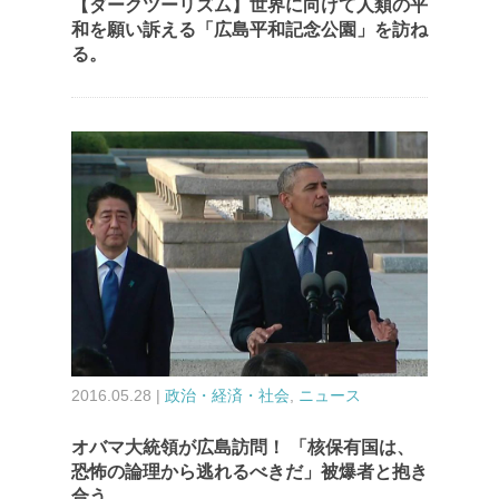
【ダークツーリズム】世界に向けて人類の平
和を願い訴える「広島平和記念公園」を訪ね
る。
2016.05.28 |
政治・経済・社会
,
ニュース
オバマ大統領が広島訪問！ 「核保有国は、
恐怖の論理から逃れるべきだ」被爆者と抱き
合う。