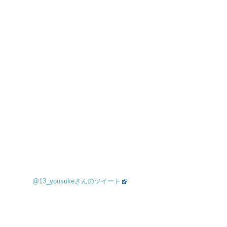
@13_yousukeさんのツイート