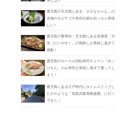
来とは!?
鹿児島の天文館にある「さかなちゃん」の
名物のキビナゴや首折れ鯖がめっちゃ美味
しい！
鹿児島の繁華街・天文館にある居酒屋「大
安（だいやす）」の鶏刺しが美味し過ぎて
感動！
鹿児島のローカル回転寿司チェーン「めっ
けもん」のお寿司が美味し過ぎて通ってし
まう！
鹿児島にある江戸時代にタイムスリップし
たかのような「知覧武家屋敷庭園」に行っ
てきた！