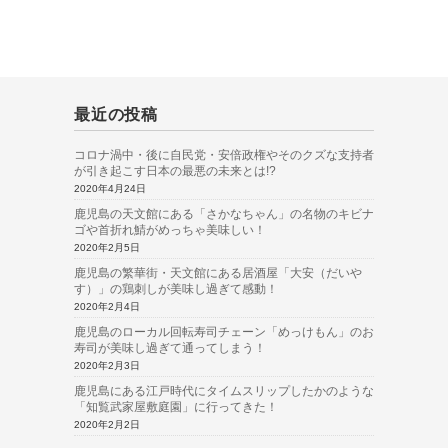
最近の投稿
コロナ渦中・後に自民党・安倍政権やそのクズな支持者
が引き起こす日本の最悪の未来とは!?
2020年4月24日
鹿児島の天文館にある「さかなちゃん」の名物のキビナ
ゴや首折れ鯖がめっちゃ美味しい！
2020年2月5日
鹿児島の繁華街・天文館にある居酒屋「大安（だいや
す）」の鶏刺しが美味し過ぎて感動！
2020年2月4日
鹿児島のローカル回転寿司チェーン「めっけもん」のお
寿司が美味し過ぎて通ってしまう！
2020年2月3日
鹿児島にある江戸時代にタイムスリップしたかのような
「知覧武家屋敷庭園」に行ってきた！
2020年2月2日