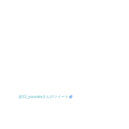
@13_yousukeさんのツイート